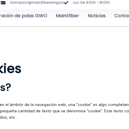
7
formacion@maintfiberamgl.es
Lun Vie 8:00h - 18:00h
ración de palas GWO
Maintfiber
Noticias
Conta
kies
es?
ero en el ámbito de la navegación web, una "cookie" es algo complet
 pequeña cantidad de texto que se denomina "cookie". Este texto co
os, etc...