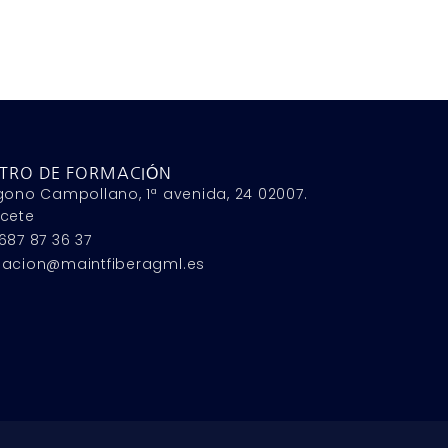
TRO DE FORMACIÓN
gono Campollano, 1ª avenida, 24 02007.
cete
687 87 36 37
macion@maintfiberagml.es