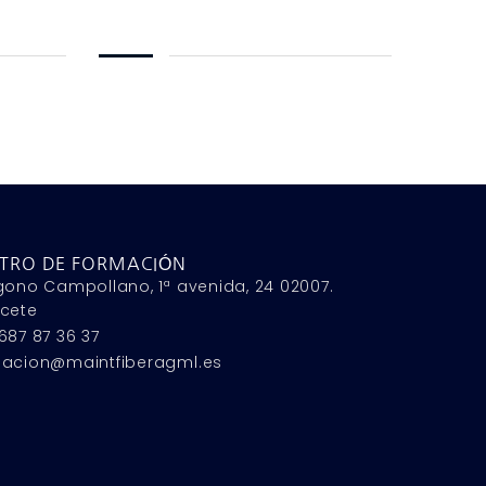
TRO DE FORMACIÓN
gono Campollano, 1ª avenida, 24 02007.
cete
687 87 36 37
macion@maintfiberagml.es