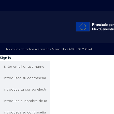
Todos los derechos reservados Manintfiber AMGL SL
® 2024
Sign In