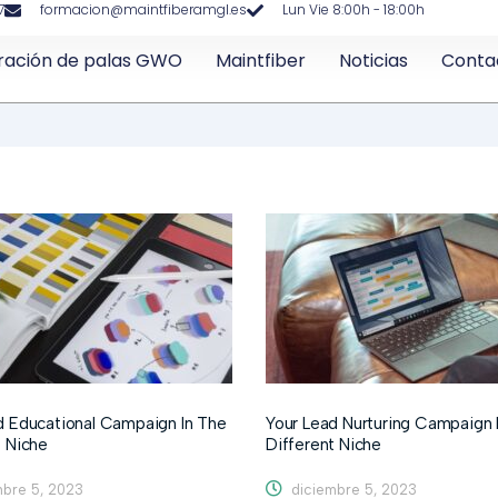
7
formacion@maintfiberamgl.es
Lun Vie 8:00h - 18:00h
ración de palas GWO
Maintfiber
Noticias
Conta
d Educational Campaign In The
Your Lead Nurturing Campaign I
t Niche
Different Niche
bre 5, 2023
diciembre 5, 2023