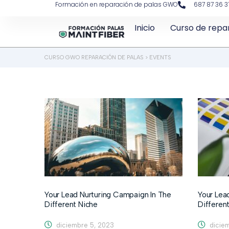
Formación en reparación de palas GWO
687 87 36 3
Inicio
Curso de repa
CURSO GWO REPARACIÓN DE PALAS
>
EVENTS
Your Lead Nurturing Campaign In The
Your Lea
Different Niche
Differen
diciembre 5, 2023
diciem