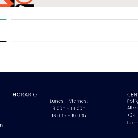
HORARIO
CEN
Lunes - Viernes:
Polí
Alba
8:00h - 14:00h
+34 
16:00h - 19:00h
for
n –