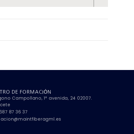
TRO DE FORMACIÓN
gono Campollano, 1ª avenida, 24 02007.
cete
687 87 36 37
macion@maintfiberagml.es