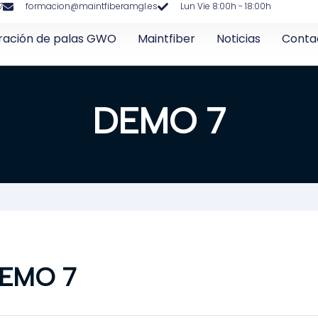
7
formacion@maintfiberamgl.es
Lun Vie 8:00h - 18:00h
ración de palas GWO
Maintfiber
Noticias
Conta
DEMO 7
EMO 7