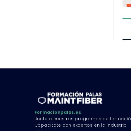
Formacionpalas.es
Únete a nuestros programas de formació
Capacítate con expertos en la industria